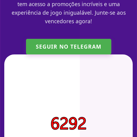
tem acesso a promoções incríveis e uma
experiência de jogo inigualável. Junte-se aos
vencedores agora!
SEGUIR NO TELEGRAM