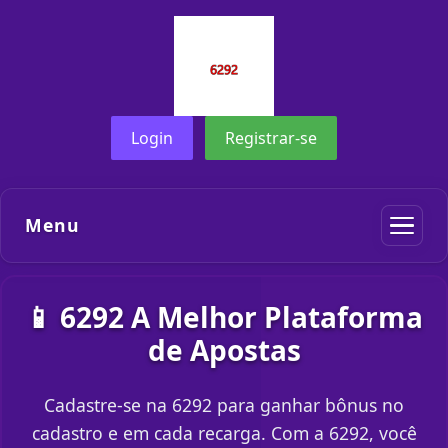
Login
Registrar-se
Menu
📱 6292 A Melhor Plataforma
de Apostas
Cadastre-se na 6292 para ganhar bônus no
cadastro e em cada recarga. Com a 6292, você