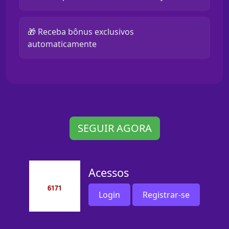
🎁 Receba bônus exclusivos
automaticamente
SEGUIR AGORA
Acessos
Login
Registrar-se