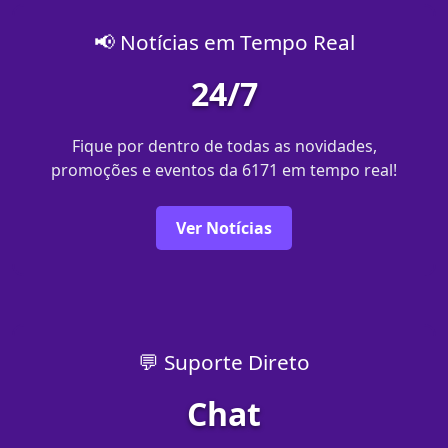
📢 Notícias em Tempo Real
24/7
Fique por dentro de todas as novidades,
promoções e eventos da 6171 em tempo real!
Ver Notícias
💬 Suporte Direto
Chat