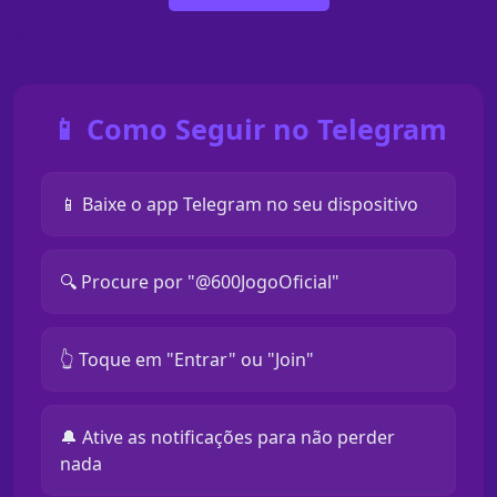
📱 Como Seguir no Telegram
📱 Baixe o app Telegram no seu dispositivo
🔍 Procure por "@600JogoOficial"
👆 Toque em "Entrar" ou "Join"
🔔 Ative as notificações para não perder
nada