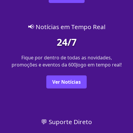
📢 Notícias em Tempo Real
24/7
Fique por dentro de todas as novidades,
promoções e eventos da 600Jogo em tempo real!
Ver Notícias
💬 Suporte Direto