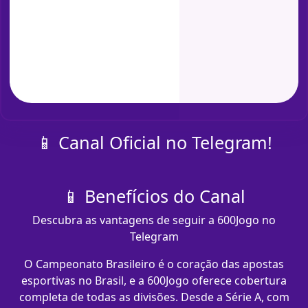
📱 Canal Oficial no Telegram!
📱 Benefícios do Canal
Descubra as vantagens de seguir a 600Jogo no
Telegram
O Campeonato Brasileiro é o coração das apostas
esportivas no Brasil, e a 600Jogo oferece cobertura
completa de todas as divisões. Desde a Série A, com