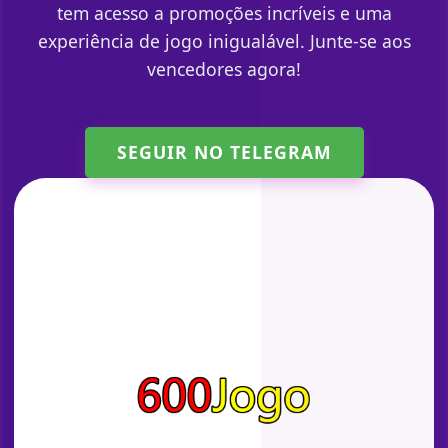
tem acesso a promoções incríveis e uma
experiência de jogo inigualável. Junte-se aos
vencedores agora!
SEGUIR NO TELEGRAM