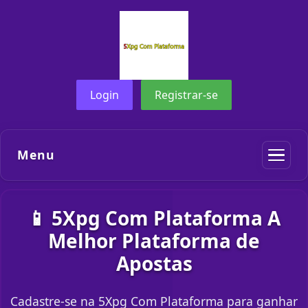
Login
Registrar-se
Menu
📱 5Xpg Com Plataforma A
Melhor Plataforma de
Apostas
Cadastre-se na 5Xpg Com Plataforma para ganhar