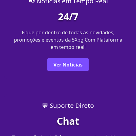
📢 Notícias em Tempo Real
24/7
Fique por dentro de todas as novidades,
promoções e eventos da 5Xpg Com Plataforma
em tempo real!
Ver Notícias
💬 Suporte Direto
Chat