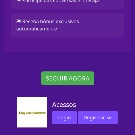
💬 Participe das conversas e interaja
🎁 Receba bônus exclusivos
automaticamente
SEGUIR AGORA
Acessos
Login
Registrar-se