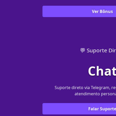
Ver Bônus
💬 Suporte Di
Cha
Suporte direto via Telegram, r
atendimento persona
Falar Suport