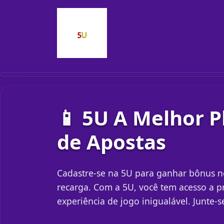
📱 5U A Melhor 
de Apostas
Cadastre-se na 5U para ganhar bônus n
recarga. Com a 5U, você tem acesso a p
experiência de jogo inigualável. Junte-