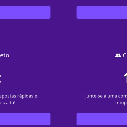
reto
👥 
t
espostas rápidas e
Junte-se a uma com
lizado!
compa
e