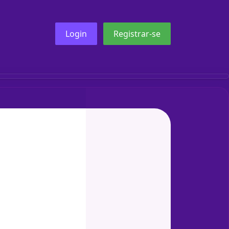
Login
Registrar-se