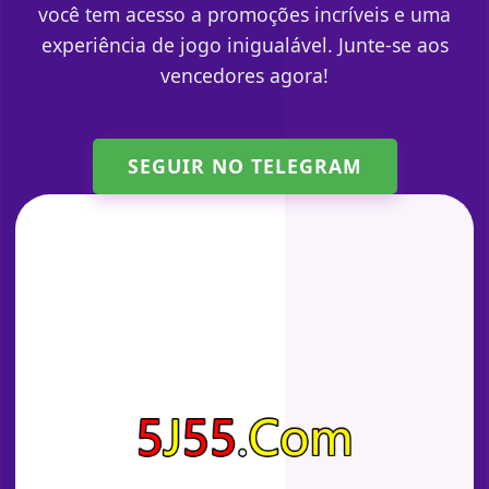
você tem acesso a promoções incríveis e uma
experiência de jogo inigualável. Junte-se aos
vencedores agora!
SEGUIR NO TELEGRAM