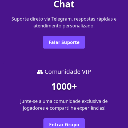
Chat
Suporte direto via Telegram, respostas rápidas e
atendimento personalizado!
Falar Suporte
👥 Comunidade VIP
1000+
Junte-se a uma comunidade exclusiva de
jogadores e compartilhe experiências!
Entrar Grupo