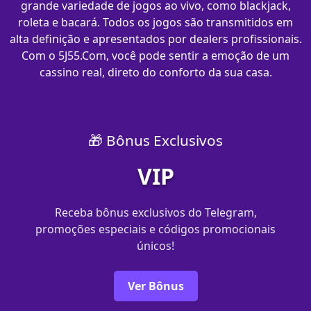
grande variedade de jogos ao vivo, como blackjack,
roleta e bacará. Todos os jogos são transmitidos em
alta definição e apresentados por dealers profissionais.
Com o 5J55.Com, você pode sentir a emoção de um
cassino real, direto do conforto da sua casa.
🎁 Bônus Exclusivos
VIP
Receba bônus exclusivos do Telegram,
promoções especiais e códigos promocionais
únicos!
Ver Bônus