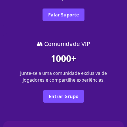
Falar Suporte
👥 Comunidade VIP
1000+
Junte-se a uma comunidade exclusiva de
jogadores e compartilhe experiências!
Entrar Grupo