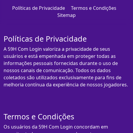
Políticas de Privacidade
Termos e Condições
Sitemap
Políticas de Privacidade
A 59H Com Login valoriza a privacidade de seus
usuários e está empenhada em proteger todas as
informações pessoais fornecidas durante o uso de
nossos canais de comunicação. Todos os dados
coletados são utilizados exclusivamente para fins de
melhoria contínua da experiência de nossos jogadores.
Termos e Condições
Os usuários da 59H Com Login concordam em