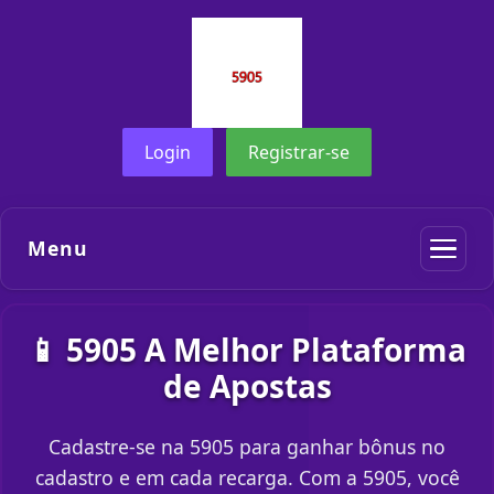
Login
Registrar-se
Menu
📱 5905 A Melhor Plataforma
de Apostas
Cadastre-se na 5905 para ganhar bônus no
cadastro e em cada recarga. Com a 5905, você