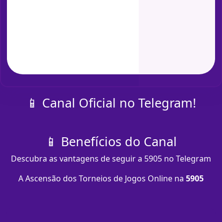
📱 Canal Oficial no Telegram!
📱 Benefícios do Canal
Descubra as vantagens de seguir a 5905 no Telegram
A Ascensão dos Torneios de Jogos Online na
5905