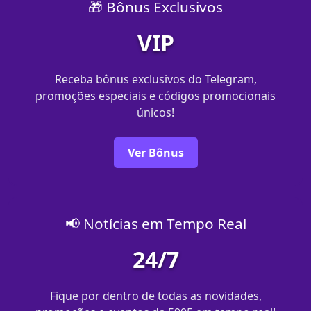
🎁 Bônus Exclusivos
VIP
Receba bônus exclusivos do Telegram,
promoções especiais e códigos promocionais
únicos!
Ver Bônus
📢 Notícias em Tempo Real
24/7
Fique por dentro de todas as novidades,