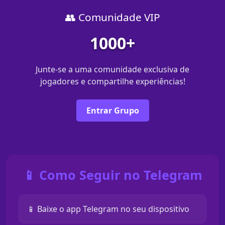
👥 Comunidade VIP
1000+
Junte-se a uma comunidade exclusiva de
jogadores e compartilhe experiências!
Entrar Grupo
📱 Como Seguir no Telegram
📱 Baixe o app Telegram no seu dispositivo