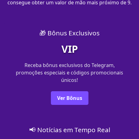
consegue obter um valor de mão mais próximo de 9.
🎁 Bônus Exclusivos
VIP
Receba bônus exclusivos do Telegram,
promoções especiais e códigos promocionais
únicos!
Ver Bônus
📢 Notícias em Tempo Real