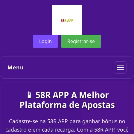
Login
Registrar-se
Menu
📱 58R APP A Melhor
Plataforma de Apostas
Cadastre-se na 58R APP para ganhar bônus no
cadastro e em cada recarga. Com a 58R APP, você