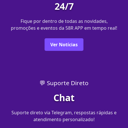
24/7
Fique por dentro de todas as novidades,
promoções e eventos da 58R APP em tempo real!
Ver Notícias
💬 Suporte Direto
Chat
Suporte direto via Telegram, respostas rápidas e
atendimento personalizado!