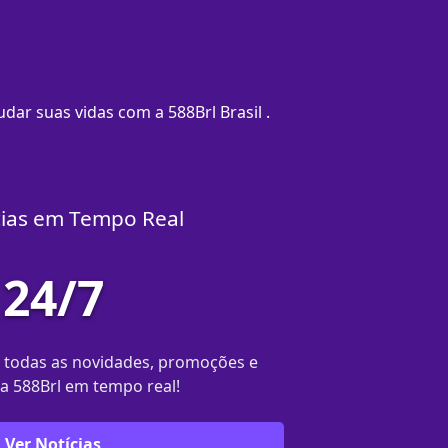
ar suas vidas com a 588Brl Brasil .
cias em Tempo Real
24/7
e todas as novidades, promoções e
a 588Brl em tempo real!
Ver Notícias