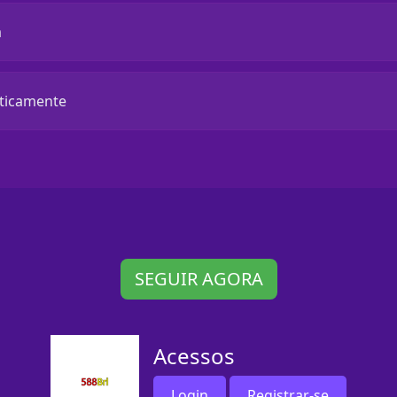
a
aticamente
SEGUIR AGORA
Acessos
Login
Registrar-se