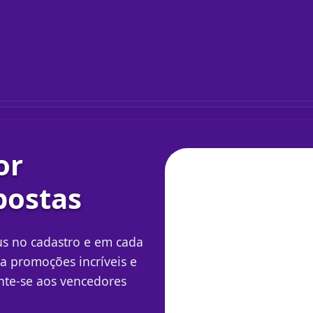
or
postas
us no cadastro e em cada
a promoções incríveis e
unte-se aos vencedores