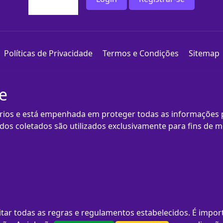
Políticas de Privacidade
Termos e Condições
Sitemap
de
uários e está empenhada em proteger todas as informações 
os coletados são utilizados exclusivamente para fins de m
ar todas as regras e regulamentos estabelecidos. É import