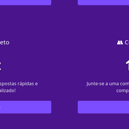
reto
👥 
t
espostas rápidas e
Junte-se a uma com
lizado!
compa
e