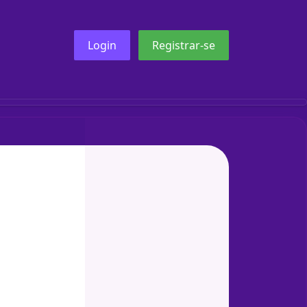
Login
Registrar-se