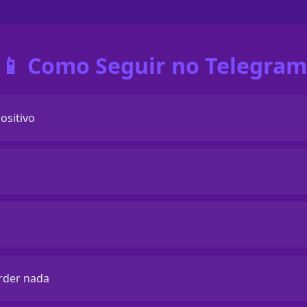
📱 Como Seguir no Telegram
ositivo
erder nada