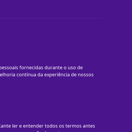
pessoais fornecidas durante o uso de
elhoria contínua da experiência de nossos
ante ler e entender todos os termos antes