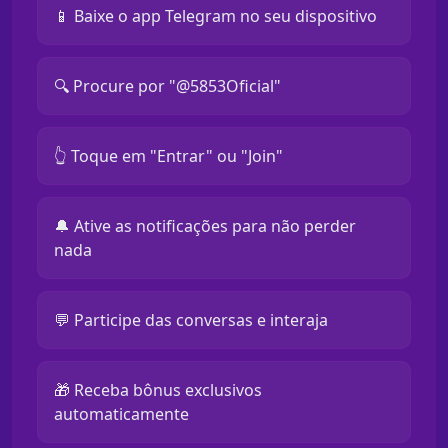
📱 Baixe o app Telegram no seu dispositivo
🔍 Procure por "@5853Oficial"
👆 Toque em "Entrar" ou "Join"
🔔 Ative as notificações para não perder
nada
💬 Participe das conversas e interaja
🎁 Receba bônus exclusivos
automaticamente