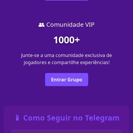
👥 Comunidade VIP
1000+
Junte-se a uma comunidade exclusiva de
jogadores e compartilhe experiências!
Entrar Grupo
📱 Como Seguir no Telegram