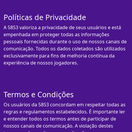
Políticas de Privacidade
A 5853 valoriza a privacidade de seus usuários e está
empenhada em proteger todas as informações
pessoais fornecidas durante o uso de nossos canais de
comunicação. Todos os dados coletados são utilizados
exclusivamente para fins de melhoria contínua da
experiência de nossos jogadores.
Termos e Condições
Os usuários da 5853 concordam em respeitar todas as
regras e regulamentos estabelecidos. É importante ler
e entender todos os termos antes de participar de
nossos canais de comunicação. A violação destes