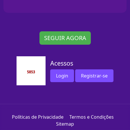
SEGUIR AGORA
Acessos
Login
Registrar-se
Políticas de Privacidade
Termos e Condições
Sitemap