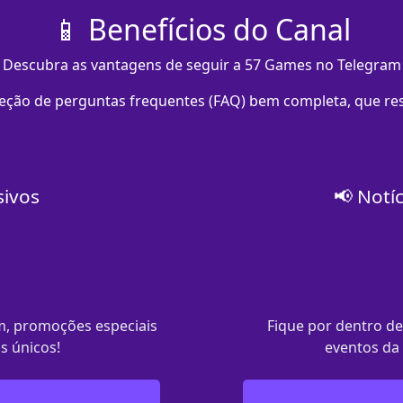
📱 Benefícios do Canal
Descubra as vantagens de seguir a 57 Games no Telegram
seção de perguntas frequentes (FAQ) bem completa, que re
sivos
📢 Notí
m, promoções especiais
Fique por dentro d
s únicos!
eventos da