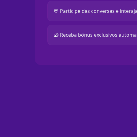
💬 Participe das conversas e interaj
🎁 Receba bônus exclusivos autom