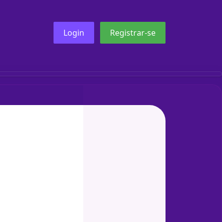
Login
Registrar-se