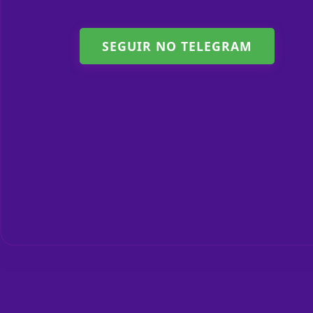
SEGUIR NO TELEGRAM