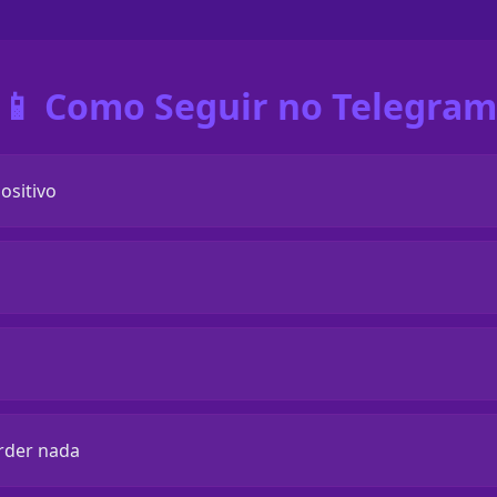
📱 Como Seguir no Telegram
ositivo
erder nada