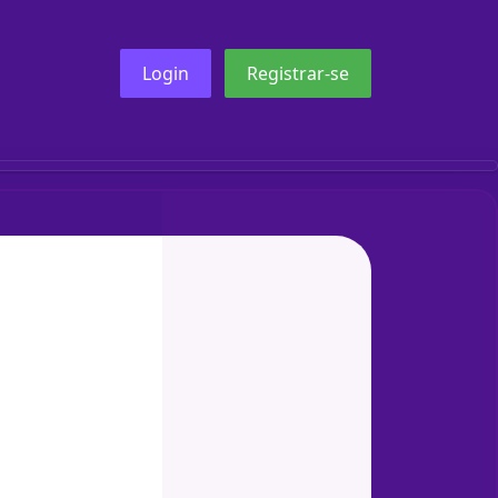
Login
Registrar-se