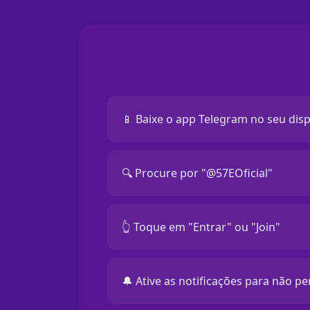
📱 Baixe o app Telegram no seu disp
🔍 Procure por "@57EOficial"
👆 Toque em "Entrar" ou "Join"
🔔 Ative as notificações para não p