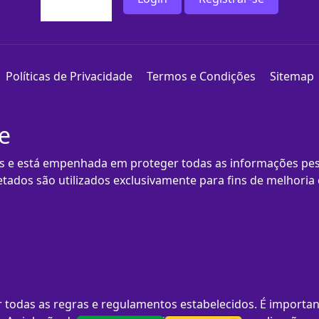
Políticas de Privacidade
Termos e Condições
Sitemap
de
ios e está empenhada em proteger todas as informações pe
tados são utilizados exclusivamente para fins de melhoria
todas as regras e regulamentos estabelecidos. É importan