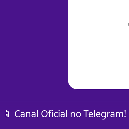
📱 Canal Oficial no Telegram!