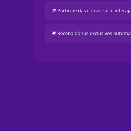
💬 Participe das conversas e interaj
🎁 Receba bônus exclusivos autom