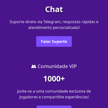
Chat
Suporte direto via Telegram, respostas rápidas e
atendimento personalizado!
Falar Suporte
👥 Comunidade VIP
1000+
Junte-se a uma comunidade exclusiva de
jogadores e compartilhe experiências!