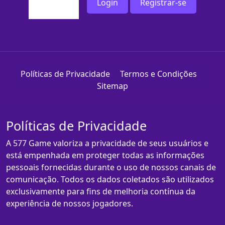
Login
Registrar-se
Políticas de Privacidade
Termos e Condições
Sitemap
Políticas de Privacidade
A 577 Game valoriza a privacidade de seus usuários e
está empenhada em proteger todas as informações
pessoais fornecidas durante o uso de nossos canais de
comunicação. Todos os dados coletados são utilizados
exclusivamente para fins de melhoria contínua da
experiência de nossos jogadores.