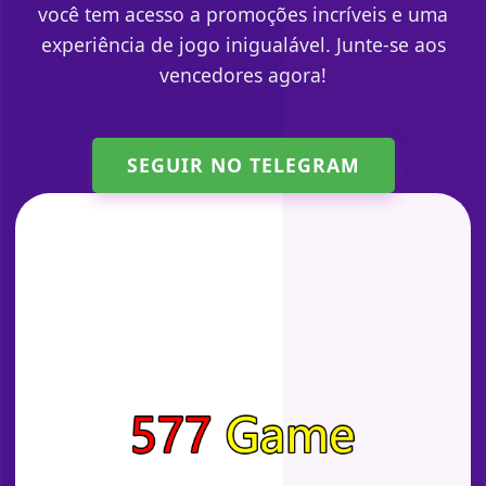
você tem acesso a promoções incríveis e uma
experiência de jogo inigualável. Junte-se aos
vencedores agora!
SEGUIR NO TELEGRAM