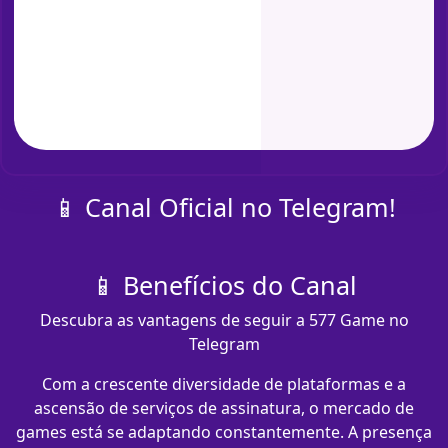
📱 Canal Oficial no Telegram!
📱 Benefícios do Canal
Descubra as vantagens de seguir a 577 Game no
Telegram
Com a crescente diversidade de plataformas e a
ascensão de serviços de assinatura, o mercado de
games está se adaptando constantemente. A presença