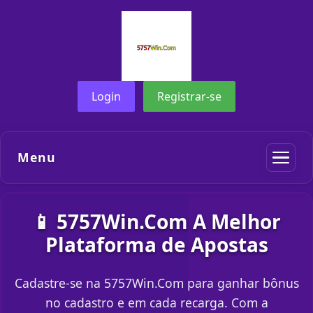
Login
Registrar-se
Menu
📱 5757Win.Com A Melhor
Plataforma de Apostas
Cadastre-se na 5757Win.Com para ganhar bônus
no cadastro e em cada recarga. Com a