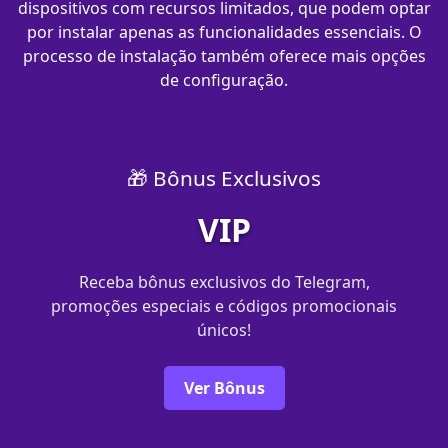
dispositivos com recursos limitados, que podem optar
por instalar apenas as funcionalidades essenciais. O
processo de instalação também oferece mais opções
de configuração.
🎁 Bônus Exclusivos
VIP
Receba bônus exclusivos do Telegram,
promoções especiais e códigos promocionais
únicos!
Ver Bônus