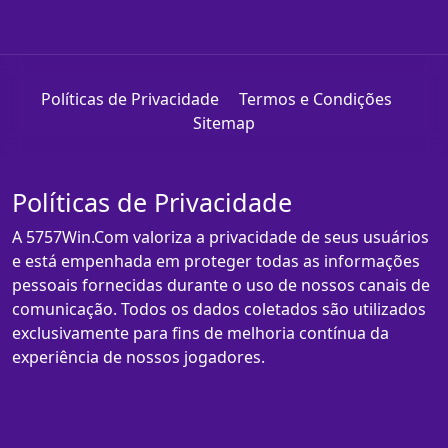
Políticas de Privacidade
Termos e Condições
Sitemap
Políticas de Privacidade
A 5757Win.Com valoriza a privacidade de seus usuários
e está empenhada em proteger todas as informações
pessoais fornecidas durante o uso de nossos canais de
comunicação. Todos os dados coletados são utilizados
exclusivamente para fins de melhoria contínua da
experiência de nossos jogadores.