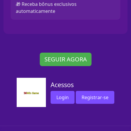
🎁 Receba bônus exclusivos
automaticamente
SEGUIR AGORA
Acessos
Login
Registrar-se