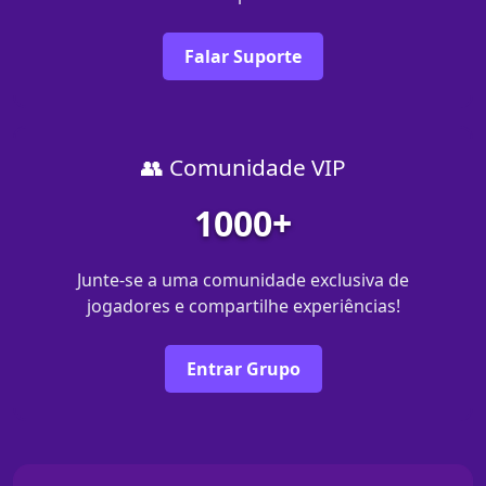
Falar Suporte
👥 Comunidade VIP
1000+
Junte-se a uma comunidade exclusiva de
jogadores e compartilhe experiências!
Entrar Grupo