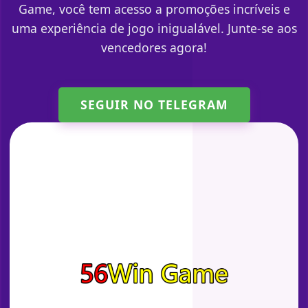
Game, você tem acesso a promoções incríveis e
uma experiência de jogo inigualável. Junte-se aos
vencedores agora!
SEGUIR NO TELEGRAM