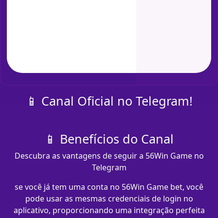
📱 Canal Oficial no Telegram!
📱 Benefícios do Canal
Descubra as vantagens de seguir a 56Win Game no
Telegram
se você já tem uma conta no 56Win Game bet, você
pode usar as mesmas credenciais de login no
aplicativo, proporcionando uma integração perfeita