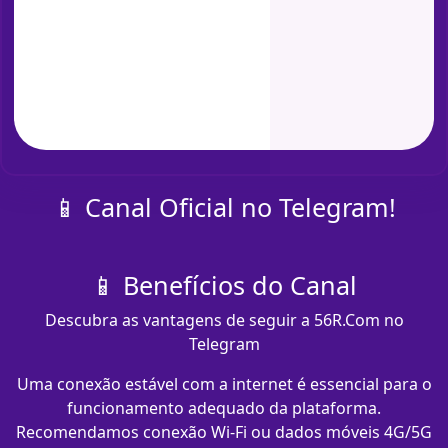
📱 Canal Oficial no Telegram!
📱 Benefícios do Canal
Descubra as vantagens de seguir a 56R.Com no
Telegram
Uma conexão estável com a internet é essencial para o
funcionamento adequado da plataforma.
Recomendamos conexão Wi-Fi ou dados móveis 4G/5G