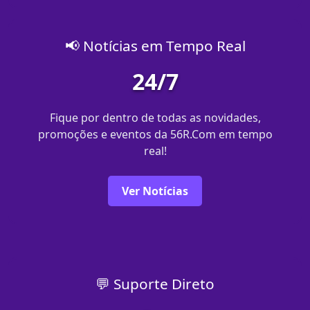
📢 Notícias em Tempo Real
24/7
Fique por dentro de todas as novidades,
promoções e eventos da 56R.Com em tempo
real!
Ver Notícias
💬 Suporte Direto