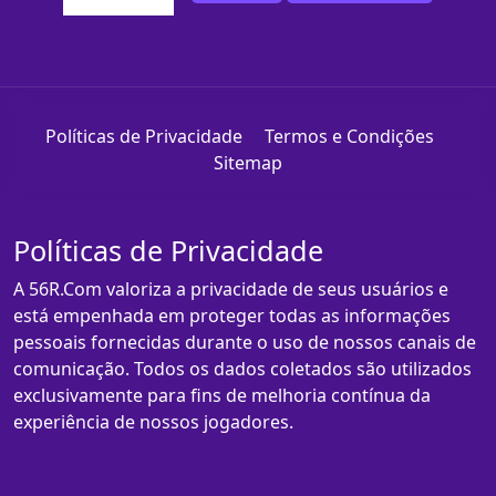
Políticas de Privacidade
Termos e Condições
Sitemap
Políticas de Privacidade
A 56R.Com valoriza a privacidade de seus usuários e
está empenhada em proteger todas as informações
pessoais fornecidas durante o uso de nossos canais de
comunicação. Todos os dados coletados são utilizados
exclusivamente para fins de melhoria contínua da
experiência de nossos jogadores.