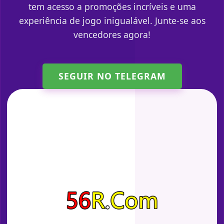
tem acesso a promoções incríveis e uma
experiência de jogo inigualável. Junte-se aos
vencedores agora!
SEGUIR NO TELEGRAM