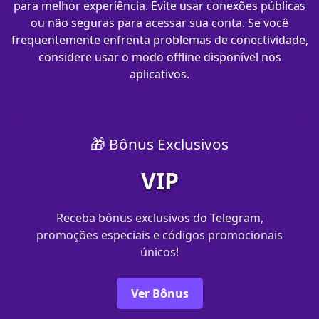
para melhor experiência. Evite usar conexões públicas
ou não seguras para acessar sua conta. Se você
frequentemente enfrenta problemas de conectividade,
considere usar o modo offline disponível nos
aplicativos.
🎁 Bônus Exclusivos
VIP
Receba bônus exclusivos do Telegram,
promoções especiais e códigos promocionais
únicos!
Ver Bônus