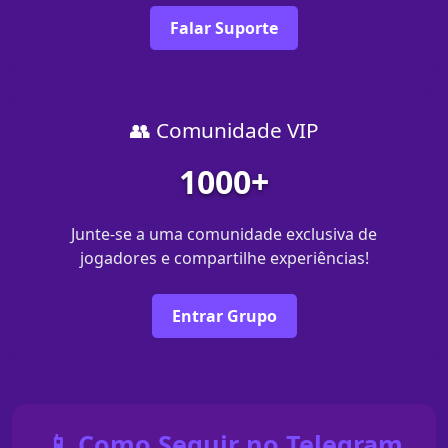
Falar Suporte
👥 Comunidade VIP
1000+
Junte-se a uma comunidade exclusiva de
jogadores e compartilhe experiências!
Entrar Grupo
📱 Como Seguir no Telegram