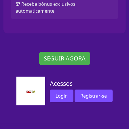
🎁 Receba bônus exclusivos
automaticamente
SEGUIR AGORA
Acessos
Login
Registrar-se