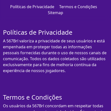
Políticas de Privacidade
Termos e Condições
Sitemap
Políticas de Privacidade
A 567Brl valoriza a privacidade de seus usuários e está
empenhada em proteger todas as informações
pessoais fornecidas durante o uso de nossos canais de
comunicação. Todos os dados coletados são utilizados
exclusivamente para fins de melhoria contínua da
experiência de nossos jogadores.
Termos e Condições
Os usuários da 567Brl concordam em respeitar todas