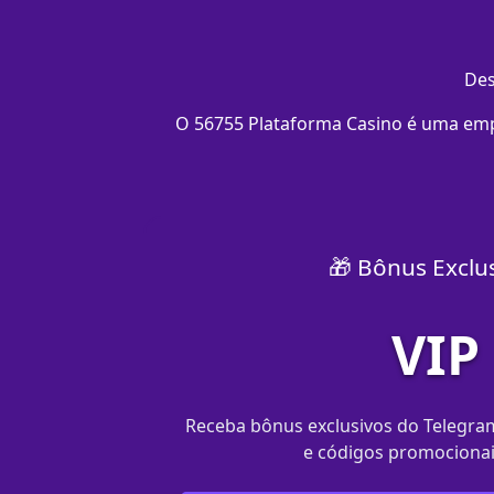
Des
O 56755 Plataforma Casino é uma empr
🎁 Bônus Exclu
VIP
Receba bônus exclusivos do Telegra
e códigos promocionai