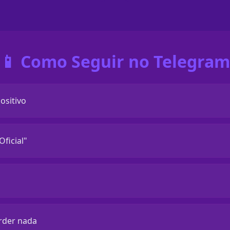
📱 Como Seguir no Telegram
ositivo
ficial"
erder nada