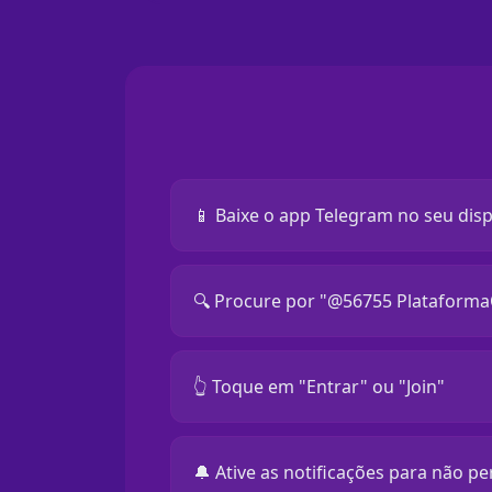
📱 Baixe o app Telegram no seu disp
🔍 Procure por "@56755 PlataformaO
👆 Toque em "Entrar" ou "Join"
🔔 Ative as notificações para não p