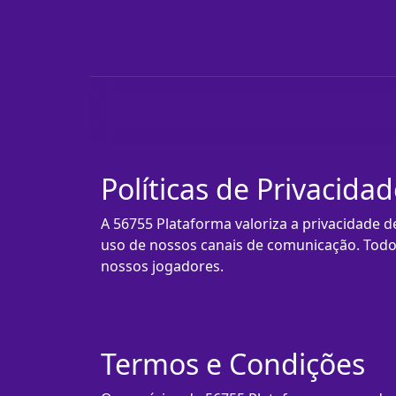
Políticas de Privacida
A 56755 Plataforma valoriza a privacidade 
uso de nossos canais de comunicação. Todos
nossos jogadores.
Termos e Condições