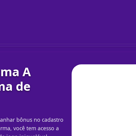
rma A
ma de
ganhar bônus no cadastro
orma, você tem acesso a