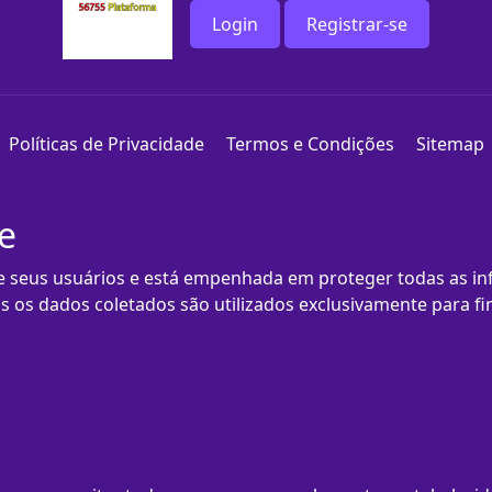
Login
Registrar-se
Políticas de Privacidade
Termos e Condições
Sitemap
de
de seus usuários e está empenhada em proteger todas as i
 os dados coletados são utilizados exclusivamente para fi