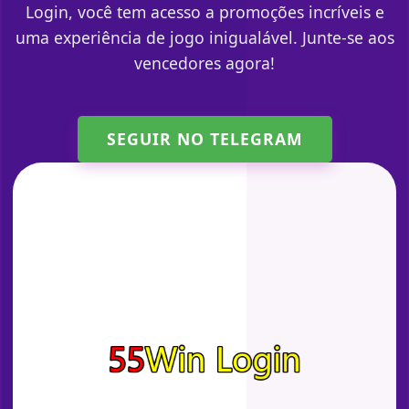
Login, você tem acesso a promoções incríveis e
uma experiência de jogo inigualável. Junte-se aos
vencedores agora!
SEGUIR NO TELEGRAM