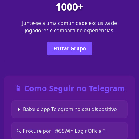
1000+
Junte-se a uma comunidade exclusiva de
jogadores e compartilhe experiências!
Entrar Grupo
📱 Como Seguir no Telegram
📱 Baixe o app Telegram no seu dispositivo
🔍 Procure por "@55Win LoginOficial"