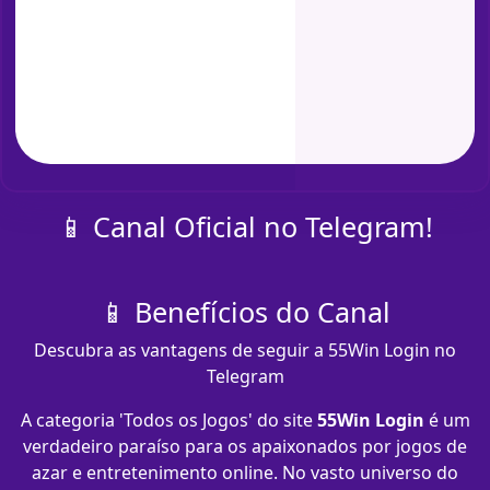
📱 Canal Oficial no Telegram!
📱 Benefícios do Canal
Descubra as vantagens de seguir a 55Win Login no
Telegram
A categoria 'Todos os Jogos' do site
55Win Login
é um
verdadeiro paraíso para os apaixonados por jogos de
azar e entretenimento online. No vasto universo do