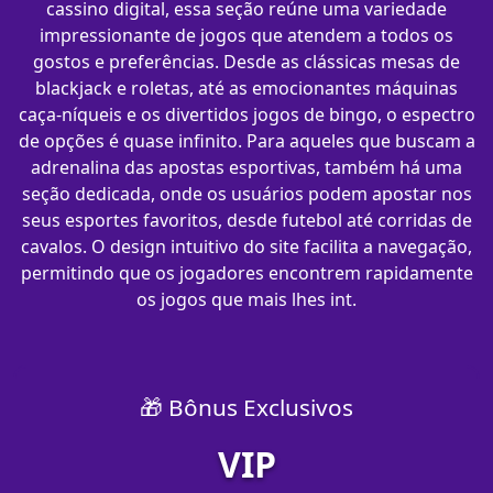
cassino digital, essa seção reúne uma variedade
impressionante de jogos que atendem a todos os
gostos e preferências. Desde as clássicas mesas de
blackjack e roletas, até as emocionantes máquinas
caça-níqueis e os divertidos jogos de bingo, o espectro
de opções é quase infinito. Para aqueles que buscam a
adrenalina das apostas esportivas, também há uma
seção dedicada, onde os usuários podem apostar nos
seus esportes favoritos, desde futebol até corridas de
cavalos. O design intuitivo do site facilita a navegação,
permitindo que os jogadores encontrem rapidamente
os jogos que mais lhes int.
🎁 Bônus Exclusivos
VIP