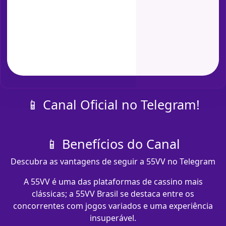
📱 Canal Oficial no Telegram!
📱 Benefícios do Canal
Descubra as vantagens de seguir a 55VV no Telegram
A 55VV é uma das plataformas de cassino mais
clássicas; a 55VV Brasil se destaca entre os
concorrentes com jogos variados e uma experiência
insuperável.