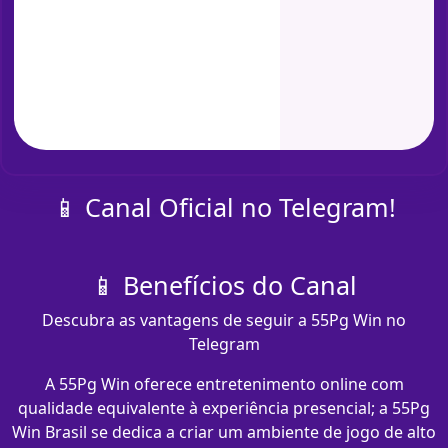
📱 Canal Oficial no Telegram!
📱 Benefícios do Canal
Descubra as vantagens de seguir a 55Pg Win no
Telegram
A 55Pg Win oferece entretenimento online com
qualidade equivalente à experiência presencial; a 55Pg
Win Brasil se dedica a criar um ambiente de jogo de alto