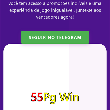
você tem acesso a promoções incríveis e uma
experiência de jogo inigualável. Junte-se aos
vencedores agora!
SEGUIR NO TELEGRAM