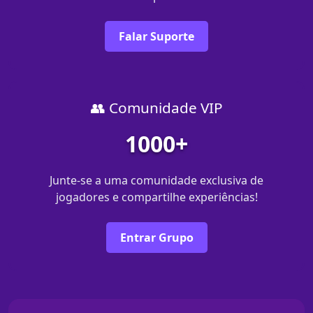
Falar Suporte
👥 Comunidade VIP
1000+
Junte-se a uma comunidade exclusiva de
jogadores e compartilhe experiências!
Entrar Grupo