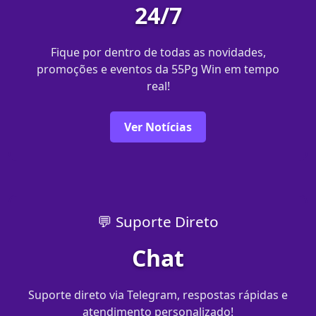
24/7
Fique por dentro de todas as novidades,
promoções e eventos da 55Pg Win em tempo
real!
Ver Notícias
💬 Suporte Direto
Chat
Suporte direto via Telegram, respostas rápidas e
atendimento personalizado!