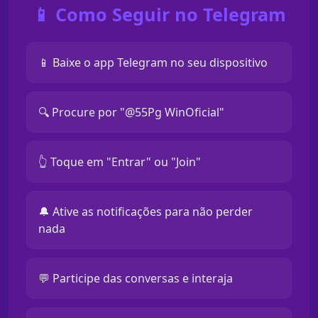
📱 Como Seguir no Telegram
📱 Baixe o app Telegram no seu dispositivo
🔍 Procure por "@55Pg WinOficial"
👆 Toque em "Entrar" ou "Join"
🔔 Ative as notificações para não perder
nada
💬 Participe das conversas e interaja