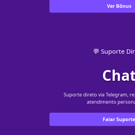
Ver Bônus
💬 Suporte Di
Cha
Suporte direto via Telegram, r
atendimento persona
Falar Suport