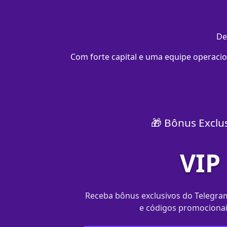
De
Com forte capital e uma equipe operaci
🎁 Bônus Exclu
VIP
Receba bônus exclusivos do Telegra
e códigos promocionai