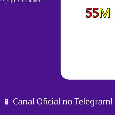
e jogo inigualável.
📱 Canal Oficial no Telegram!