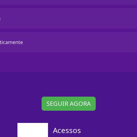
a
aticamente
SEGUIR AGORA
Acessos