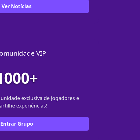
Ver Notícias
Comunidade VIP
1000+
unidade exclusiva de jogadores e
rtilhe experiências!
Entrar Grupo