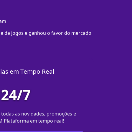
ram
de de jogos e ganhou o favor do mercado
cias em Tempo Real
24/7
e todas as novidades, promoções e
M Plataforma em tempo real!