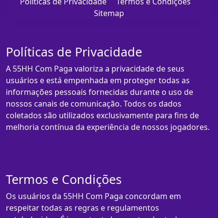
Políticas de Privacidade
Termos e Condições
Sitemap
Políticas de Privacidade
A 55HH Com Paga valoriza a privacidade de seus
usuários e está empenhada em proteger todas as
informações pessoais fornecidas durante o uso de
nossos canais de comunicação. Todos os dados
coletados são utilizados exclusivamente para fins de
melhoria contínua da experiência de nossos jogadores.
Termos e Condições
Os usuários da 55HH Com Paga concordam em
respeitar todas as regras e regulamentos