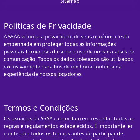
Sitemap
Políticas de Privacidade
A 55AA valoriza a privacidade de seus usuários e está
empenhada em proteger todas as informações
pessoais fornecidas durante o uso de nossos canais de
comunicação. Todos os dados coletados são utilizados
exclusivamente para fins de melhoria contínua da
experiência de nossos jogadores.
Termos e Condições
Os usuários da 55AA concordam em respeitar todas as
regras e regulamentos estabelecidos. É importante ler
e entender todos os termos antes de participar de