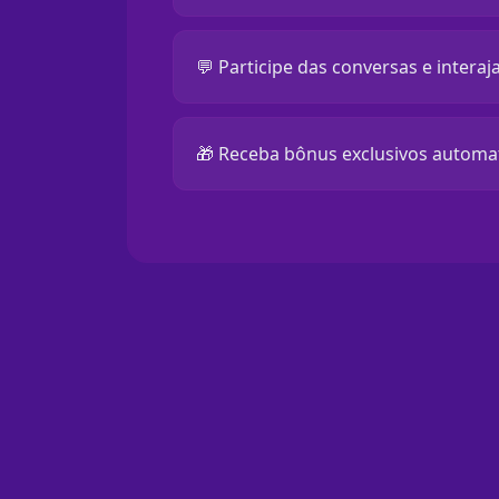
💬 Participe das conversas e interaj
🎁 Receba bônus exclusivos autom