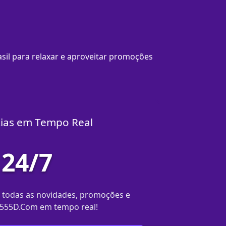
il para relaxar e aproveitar promoções
cias em Tempo Real
24/7
e todas as novidades, promoções e
 555D.Com em tempo real!