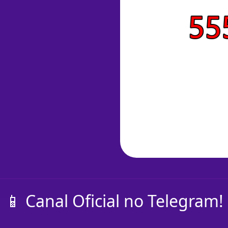
📱 Canal Oficial no Telegram!