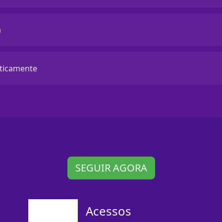
a
aticamente
SEGUIR AGORA
Acessos