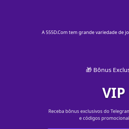
A 555D.Com tem grande variedade de jo
🎁 Bônus Exclu
VIP
Receba bônus exclusivos do Telegra
e códigos promocionai