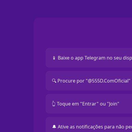
📱 Baixe o app Telegram no seu disp
🔍 Procure por "@555D.ComOficial"
👆 Toque em "Entrar" ou "Join"
🔔 Ative as notificações para não p