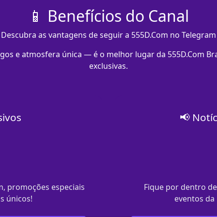
📱 Benefícios do Canal
Descubra as vantagens de seguir a 555D.Com no Telegram
gos e atmosfera única — é o melhor lugar da 555D.Com Bras
exclusivas.
sivos
📢 Notí
m, promoções especiais
Fique por dentro d
s únicos!
eventos da