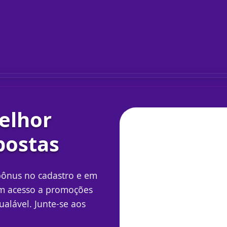
elhor
postas
bônus no cadastro e em
em acesso a promoções
ualável. Junte-se aos