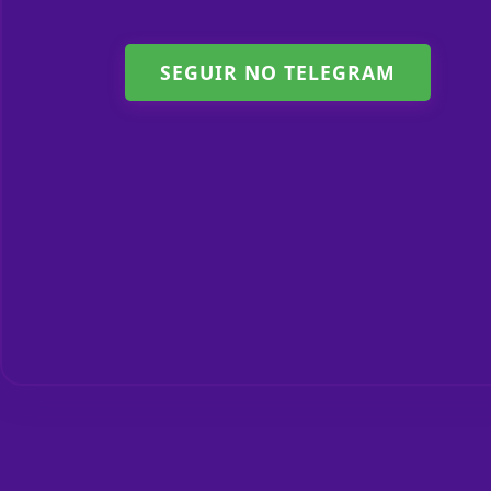
SEGUIR NO TELEGRAM