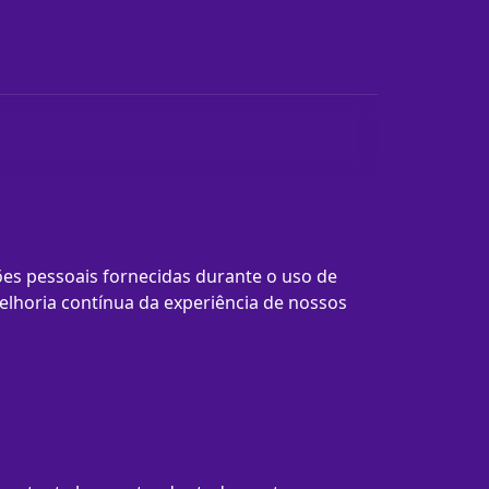
es pessoais fornecidas durante o uso de
elhoria contínua da experiência de nossos