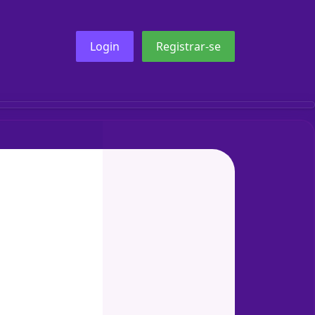
Login
Registrar-se