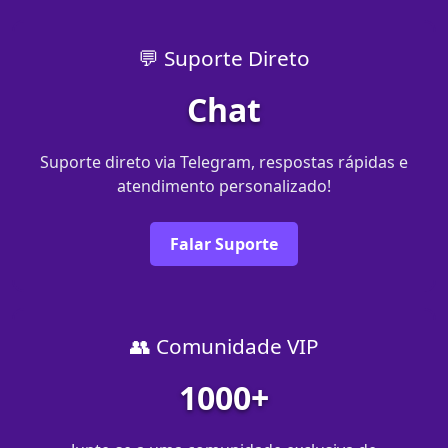
💬 Suporte Direto
Chat
Suporte direto via Telegram, respostas rápidas e
atendimento personalizado!
Falar Suporte
👥 Comunidade VIP
1000+