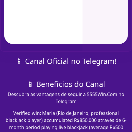
📱 Canal Oficial no Telegram!
📱 Benefícios do Canal
Descubra as vantagens de seguir a 5555Win.Com no
Telegram
Verified win: Maria (Rio de Janeiro, professional
blackjack player) accumulated R$850.000 através de 6-
month period playing live blackjack (average R$500