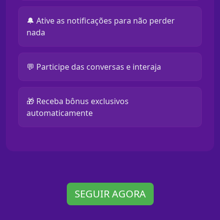
🔔 Ative as notificações para não perder
nada
💬 Participe das conversas e interaja
🎁 Receba bônus exclusivos
automaticamente
SEGUIR AGORA