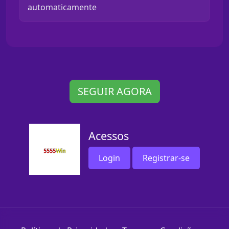
automaticamente
SEGUIR AGORA
Acessos
Login
Registrar-se