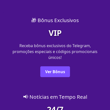
🎁 Bônus Exclusivos
VIP
Receba bônus exclusivos do Telegram,
promoções especiais e códigos promocionais
únicos!
Ver Bônus
📢 Notícias em Tempo Real
24/7