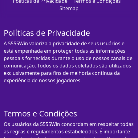
Políticas de Privacidade
Termos e Condições
Sitemap
Políticas de Privacidade
A 5555Win valoriza a privacidade de seus usuários e
está empenhada em proteger todas as informações
pessoais fornecidas durante o uso de nossos canais de
comunicação. Todos os dados coletados são utilizados
exclusivamente para fins de melhoria contínua da
experiência de nossos jogadores.
Termos e Condições
Os usuários da 5555Win concordam em respeitar todas
as regras e regulamentos estabelecidos. É importante