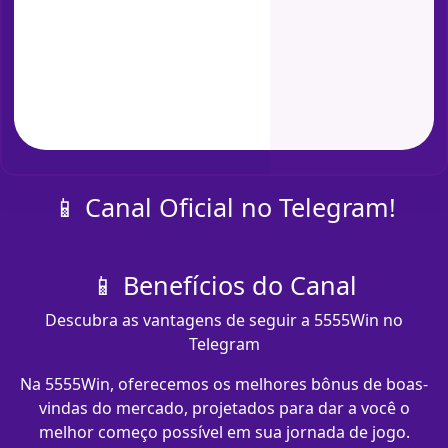
📱 Canal Oficial no Telegram!
📱 Benefícios do Canal
Descubra as vantagens de seguir a 5555Win no
Telegram
Na 5555Win, oferecemos os melhores bônus de boas-
vindas do mercado, projetados para dar a você o
melhor começo possível em sua jornada de jogo.