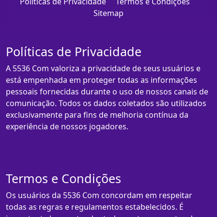
Políticas de Privacidade
Termos e Condições
Sitemap
Políticas de Privacidade
A 5536 Com valoriza a privacidade de seus usuários e
está empenhada em proteger todas as informações
pessoais fornecidas durante o uso de nossos canais de
comunicação. Todos os dados coletados são utilizados
exclusivamente para fins de melhoria contínua da
experiência de nossos jogadores.
Termos e Condições
Os usuários da 5536 Com concordam em respeitar
todas as regras e regulamentos estabelecidos. É