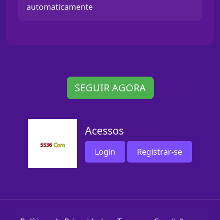
automaticamente
SEGUIR AGORA
Acessos
Login
Registrar-se