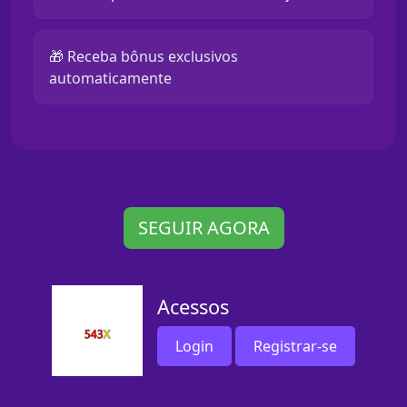
🎁 Receba bônus exclusivos
automaticamente
SEGUIR AGORA
Acessos
Login
Registrar-se