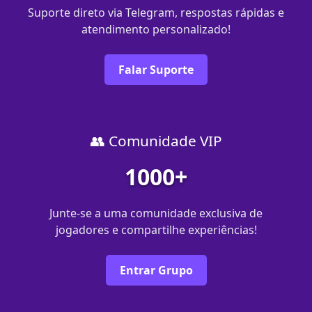
Suporte direto via Telegram, respostas rápidas e
atendimento personalizado!
Falar Suporte
👥 Comunidade VIP
1000+
Junte-se a uma comunidade exclusiva de
jogadores e compartilhe experiências!
Entrar Grupo