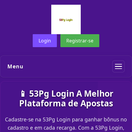
Login
Registrar-se
Menu
📱 53Pg Login A Melhor
Plataforma de Apostas
Cadastre-se na 53Pg Login para ganhar bônus no
cadastro e em cada recarga. Com a 53Pg Login,