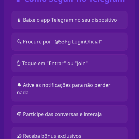
📱 Baixe o app Telegram no seu dispositivo
🔍 Procure por "@53Pg LoginOficial"
👆 Toque em "Entrar" ou "Join"
🔔 Ative as notificações para não perder
nada
💬 Participe das conversas e interaja
🎁 Receba bônus exclusivos