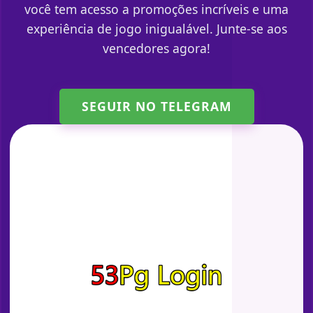
você tem acesso a promoções incríveis e uma
experiência de jogo inigualável. Junte-se aos
vencedores agora!
SEGUIR NO TELEGRAM