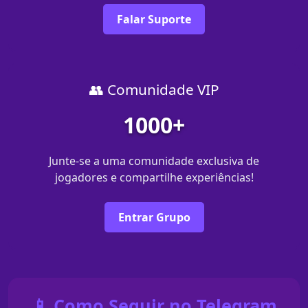
Falar Suporte
👥 Comunidade VIP
1000+
Junte-se a uma comunidade exclusiva de
jogadores e compartilhe experiências!
Entrar Grupo
📱 Como Seguir no Telegram