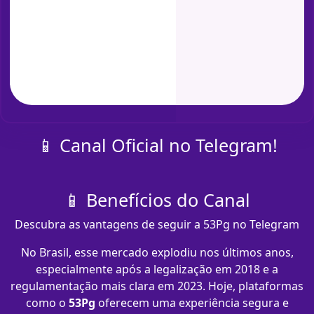
📱 Canal Oficial no Telegram!
📱 Benefícios do Canal
Descubra as vantagens de seguir a 53Pg no Telegram
No Brasil, esse mercado explodiu nos últimos anos,
especialmente após a legalização em 2018 e a
regulamentação mais clara em 2023. Hoje, plataformas
como o
53Pg
oferecem uma experiência segura e