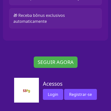
🎁 Receba bônus exclusivos
automaticamente
SEGUIR AGORA
Acessos
Login
Registrar-se