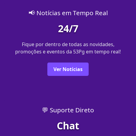
📢 Notícias em Tempo Real
24/7
Fique por dentro de todas as novidades,
promoções e eventos da 53Pg em tempo real!
Ver Notícias
💬 Suporte Direto
Chat