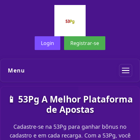
Login
Registrar-se
Menu
📱 53Pg A Melhor Plataforma
de Apostas
Cadastre-se na 53Pg para ganhar bônus no
cadastro e em cada recarga. Com a 53Pg, você