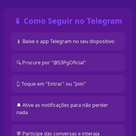
📱 Como Seguir no Telegram
📱 Baixe o app Telegram no seu dispositivo
🔍 Procure por "@53PgOficial"
👆 Toque em "Entrar" ou "Join"
🔔 Ative as notificações para não perder
nada
💬 Participe das conversas e interaja