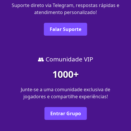
Suporte direto via Telegram, respostas rápidas e
atendimento personalizado!
Falar Suporte
👥 Comunidade VIP
1000+
Junte-se a uma comunidade exclusiva de
jogadores e compartilhe experiências!
Entrar Grupo