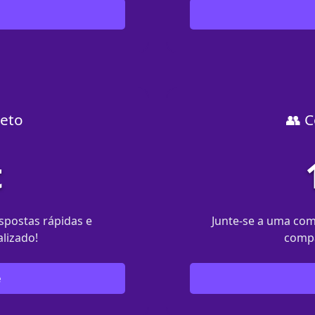
reto
👥 
t
espostas rápidas e
Junte-se a uma com
lizado!
compa
e