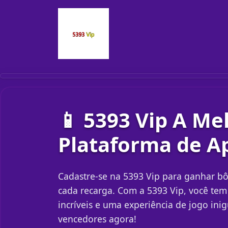
📱 5393 Vip A Me
Plataforma de A
Cadastre-se na 5393 Vip para ganhar b
cada recarga. Com a 5393 Vip, você te
incríveis e uma experiência de jogo inig
vencedores agora!