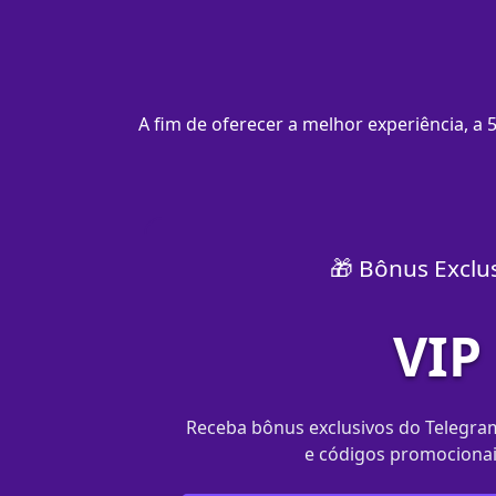
A fim de oferecer a melhor experiência, a 
🎁 Bônus Exclu
VIP
Receba bônus exclusivos do Telegra
e códigos promocionai