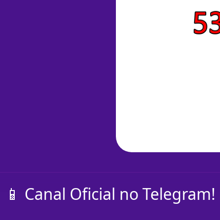
📱 Canal Oficial no Telegram!