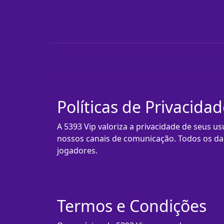
Políticas de Privacida
A 5393 Vip valoriza a privacidade de seus 
nossos canais de comunicação. Todos os dad
jogadores.
Termos e Condições