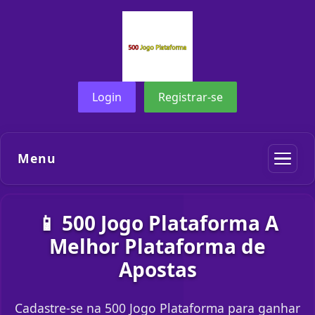
Login
Registrar-se
Menu
📱 500 Jogo Plataforma A
Melhor Plataforma de
Apostas
Cadastre-se na 500 Jogo Plataforma para ganhar