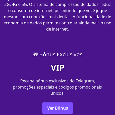
3G, 4G e 5G. O sistema de compressão de dados reduz
o consumo de internet, permitindo que você jogue
mesmo com conexões mais lentas. A funcionalidade de
economia de dados permite controlar ainda mais o uso
de internet.
🎁 Bônus Exclusivos
VIP
Receba bônus exclusivos do Telegram,
promoções especiais e códigos promocionais
únicos!
Ver Bônus