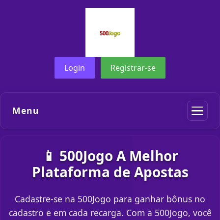
Login
Registrar-se
Menu
📱 500Jogo A Melhor
Plataforma de Apostas
Cadastre-se na 500Jogo para ganhar bônus no
cadastro e em cada recarga. Com a 500Jogo, você