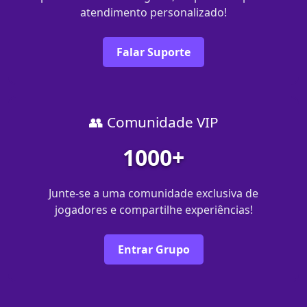
atendimento personalizado!
Falar Suporte
👥 Comunidade VIP
1000+
Junte-se a uma comunidade exclusiva de
jogadores e compartilhe experiências!
Entrar Grupo