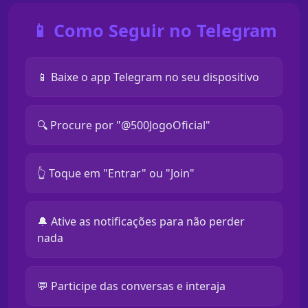
📱 Como Seguir no Telegram
📱 Baixe o app Telegram no seu dispositivo
🔍 Procure por "@500JogoOficial"
👆 Toque em "Entrar" ou "Join"
🔔 Ative as notificações para não perder
nada
💬 Participe das conversas e interaja