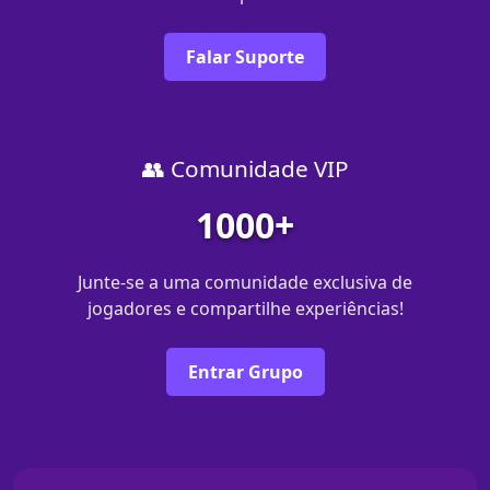
Falar Suporte
👥 Comunidade VIP
1000+
Junte-se a uma comunidade exclusiva de
jogadores e compartilhe experiências!
Entrar Grupo