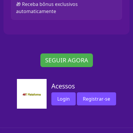
🎁 Receba bônus exclusivos
automaticamente
SEGUIR AGORA
Acessos
Login
Registrar-se