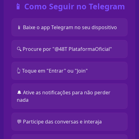
📱 Como Seguir no Telegram
📱 Baixe o app Telegram no seu dispositivo
🔍 Procure por "@48T PlataformaOficial"
👆 Toque em "Entrar" ou "Join"
🔔 Ative as notificações para não perder
nada
💬 Participe das conversas e interaja