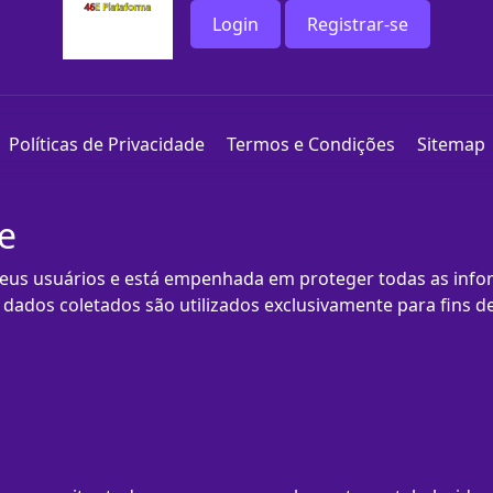
Login
Registrar-se
Políticas de Privacidade
Termos e Condições
Sitemap
de
 seus usuários e está empenhada em proteger todas as inf
dados coletados são utilizados exclusivamente para fins d