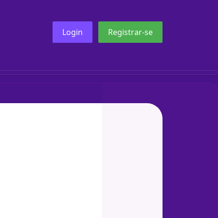
Login
Registrar-se