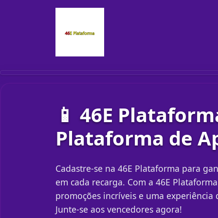
📱 46E Plataform
Plataforma de A
Cadastre-se na 46E Plataforma para ga
em cada recarga. Com a 46E Plataforma
promoções incríveis e uma experiência d
Junte-se aos vencedores agora!