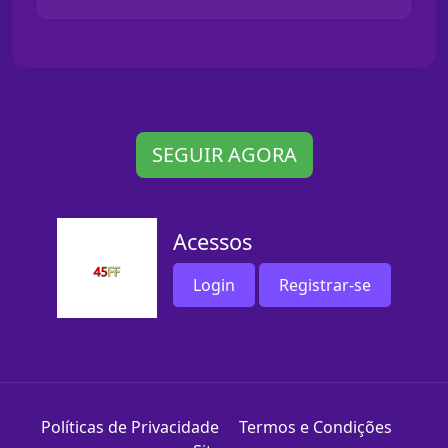
SEGUIR AGORA
Acessos
Login
Registrar-se
Políticas de Privacidade
Termos e Condições