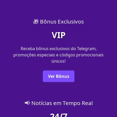
🎁 Bônus Exclusivos
VIP
Receba bônus exclusivos do Telegram,
promoções especiais e códigos promocionais
únicos!
Ver Bônus
📢 Notícias em Tempo Real
24/7