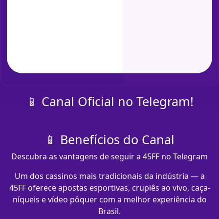
📱 Canal Oficial no Telegram!
📱 Benefícios do Canal
Descubra as vantagens de seguir a 45FF no Telegram
Um dos cassinos mais tradicionais da indústria — a
45FF oferece apostas esportivas, crupiês ao vivo, caça-
níqueis e vídeo pôquer com a melhor experiência do
Brasil.