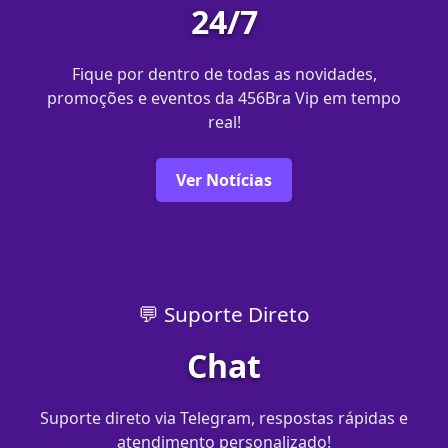
24/7
Fique por dentro de todas as novidades,
promoções e eventos da 456Bra Vip em tempo
real!
Ver Notícias
💬 Suporte Direto
Chat
Suporte direto via Telegram, respostas rápidas e
atendimento personalizado!