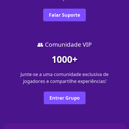
Falar Suporte
👥 Comunidade VIP
1000+
Junte-se a uma comunidade exclusiva de
jogadores e compartilhe experiências!
Entrar Grupo