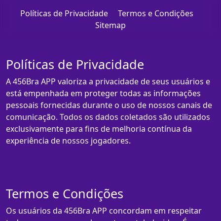
Políticas de Privacidade
Termos e Condições
Sitemap
Políticas de Privacidade
A 456Bra APP valoriza a privacidade de seus usuários e
está empenhada em proteger todas as informações
pessoais fornecidas durante o uso de nossos canais de
comunicação. Todos os dados coletados são utilizados
exclusivamente para fins de melhoria contínua da
experiência de nossos jogadores.
Termos e Condições
Os usuários da 456Bra APP concordam em respeitar