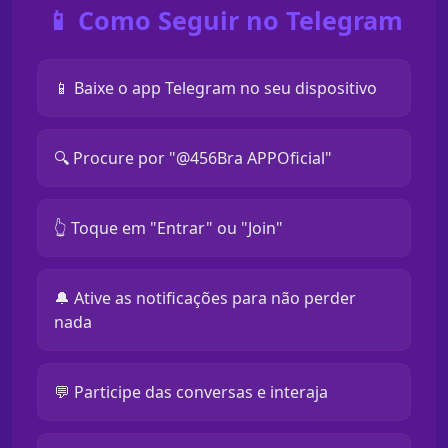
📱 Como Seguir no Telegram
📱 Baixe o app Telegram no seu dispositivo
🔍 Procure por "@456Bra APPOficial"
👆 Toque em "Entrar" ou "Join"
🔔 Ative as notificações para não perder
nada
💬 Participe das conversas e interaja