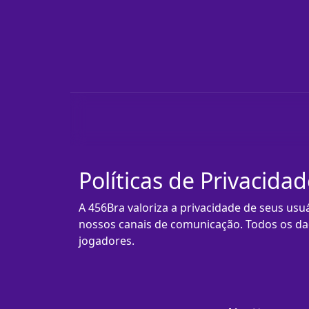
Políticas de Privacida
A 456Bra valoriza a privacidade de seus us
nossos canais de comunicação. Todos os dad
jogadores.