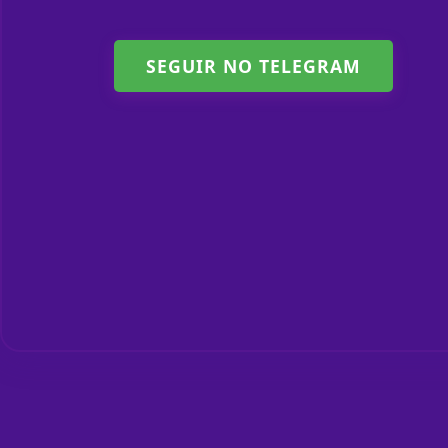
SEGUIR NO TELEGRAM