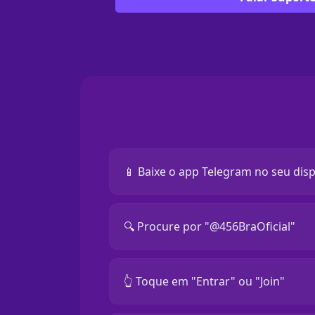
📱 Baixe o app Telegram no seu disp
🔍 Procure por "@456BraOficial"
👆 Toque em "Entrar" ou "Join"