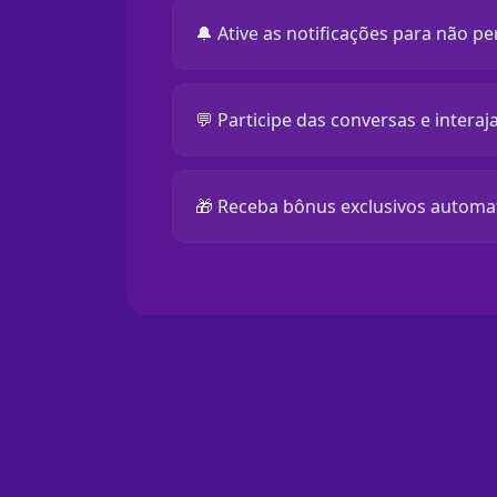
🔔 Ative as notificações para não p
💬 Participe das conversas e interaj
🎁 Receba bônus exclusivos autom