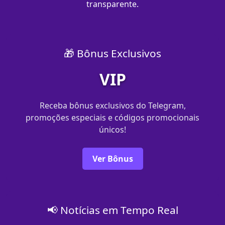
transparente.
🎁 Bônus Exclusivos
VIP
Receba bônus exclusivos do Telegram,
promoções especiais e códigos promocionais
únicos!
Ver Bônus
📢 Notícias em Tempo Real