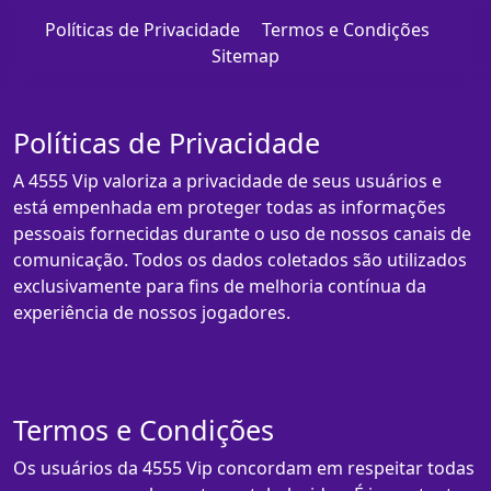
Políticas de Privacidade
Termos e Condições
Sitemap
Políticas de Privacidade
A 4555 Vip valoriza a privacidade de seus usuários e
está empenhada em proteger todas as informações
pessoais fornecidas durante o uso de nossos canais de
comunicação. Todos os dados coletados são utilizados
exclusivamente para fins de melhoria contínua da
experiência de nossos jogadores.
Termos e Condições
Os usuários da 4555 Vip concordam em respeitar todas