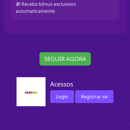
🎁 Receba bônus exclusivos
automaticamente
SEGUIR AGORA
Acessos
Login
Registrar-se