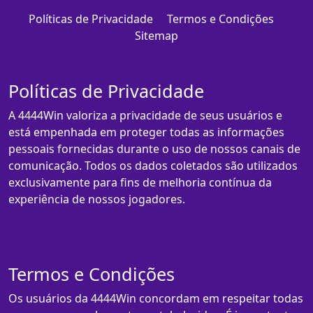
Políticas de Privacidade
Termos e Condições
Sitemap
Políticas de Privacidade
A 4444Win valoriza a privacidade de seus usuários e
está empenhada em proteger todas as informações
pessoais fornecidas durante o uso de nossos canais de
comunicação. Todos os dados coletados são utilizados
exclusivamente para fins de melhoria contínua da
experiência de nossos jogadores.
Termos e Condições
Os usuários da 4444Win concordam em respeitar todas