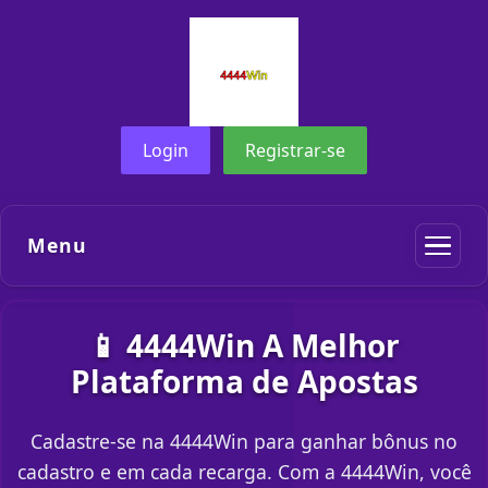
Login
Registrar-se
Menu
📱 4444Win A Melhor
Plataforma de Apostas
Cadastre-se na 4444Win para ganhar bônus no
cadastro e em cada recarga. Com a 4444Win, você