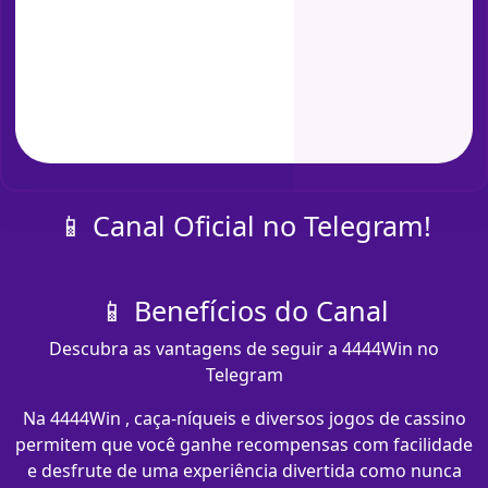
📱 Canal Oficial no Telegram!
📱 Benefícios do Canal
Descubra as vantagens de seguir a 4444Win no
Telegram
Na 4444Win , caça-níqueis e diversos jogos de cassino
permitem que você ganhe recompensas com facilidade
e desfrute de uma experiência divertida como nunca