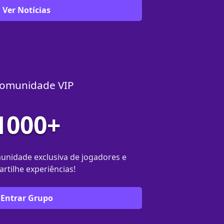
Ver Notícias
Comunidade VIP
1000+
unidade exclusiva de jogadores e
rtilhe experiências!
Entrar Grupo