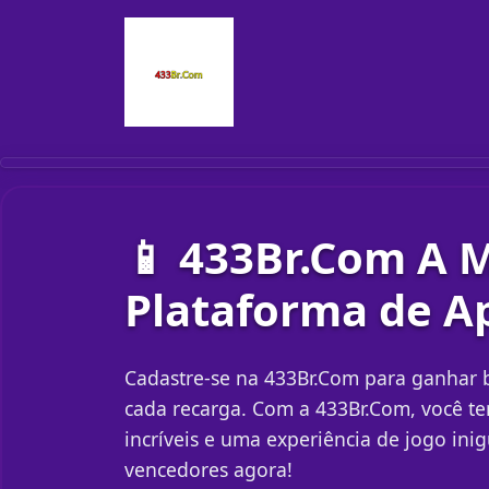
📱 433Br.Com A 
Plataforma de A
Cadastre-se na 433Br.Com para ganhar 
cada recarga. Com a 433Br.Com, você t
incríveis e uma experiência de jogo inig
vencedores agora!