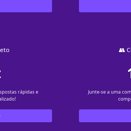
reto
👥 
t
espostas rápidas e
Junte-se a uma com
lizado!
compa
e