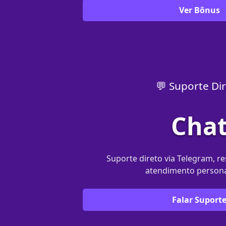
Ver Bônus
💬 Suporte Di
Cha
Suporte direto via Telegram, r
atendimento persona
Falar Suport