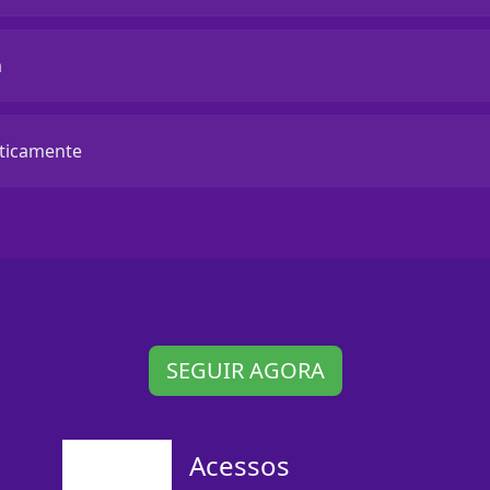
a
aticamente
SEGUIR AGORA
Acessos