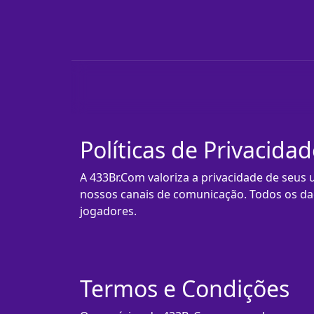
Políticas de Privacida
A 433Br.Com valoriza a privacidade de seus
nossos canais de comunicação. Todos os dad
jogadores.
Termos e Condições