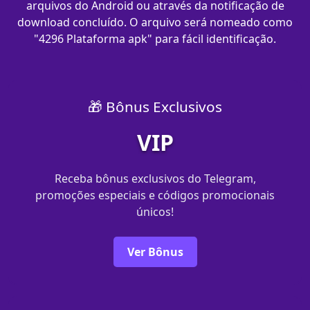
arquivos do Android ou através da notificação de
download concluído. O arquivo será nomeado como
"4296 Plataforma apk" para fácil identificação.
🎁 Bônus Exclusivos
VIP
Receba bônus exclusivos do Telegram,
promoções especiais e códigos promocionais
únicos!
Ver Bônus