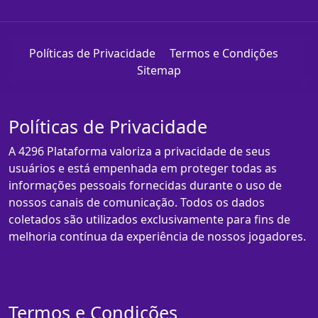
Políticas de Privacidade
Termos e Condições
Sitemap
Políticas de Privacidade
A 4296 Plataforma valoriza a privacidade de seus
usuários e está empenhada em proteger todas as
informações pessoais fornecidas durante o uso de
nossos canais de comunicação. Todos os dados
coletados são utilizados exclusivamente para fins de
melhoria contínua da experiência de nossos jogadores.
Termos e Condições