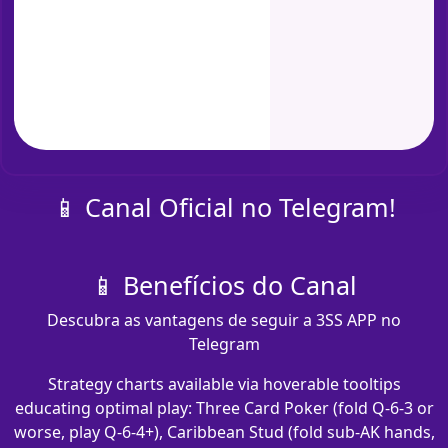
📱 Canal Oficial no Telegram!
📱 Benefícios do Canal
Descubra as vantagens de seguir a 3SS APP no
Telegram
Strategy charts available via hoverable tooltips
educating optimal play: Three Card Poker (fold Q-6-3 or
worse, play Q-6-4+), Caribbean Stud (fold sub-AK hands,