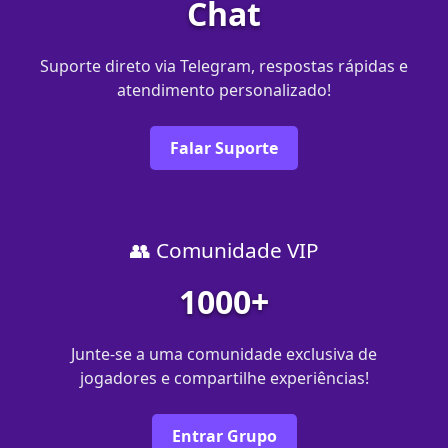
Chat
Suporte direto via Telegram, respostas rápidas e
atendimento personalizado!
Falar Suporte
👥 Comunidade VIP
1000+
Junte-se a uma comunidade exclusiva de
jogadores e compartilhe experiências!
Entrar Grupo