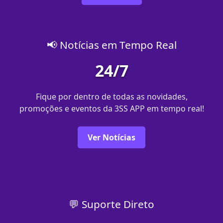
📢 Notícias em Tempo Real
24/7
Fique por dentro de todas as novidades,
promoções e eventos da 3SS APP em tempo real!
Ver Notícias
💬 Suporte Direto