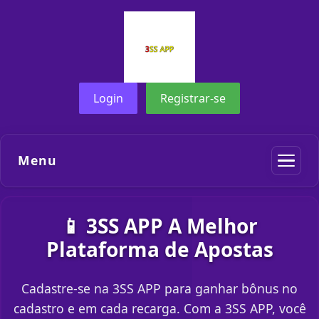
Login
Registrar-se
Menu
📱 3SS APP A Melhor
Plataforma de Apostas
Cadastre-se na 3SS APP para ganhar bônus no
cadastro e em cada recarga. Com a 3SS APP, você