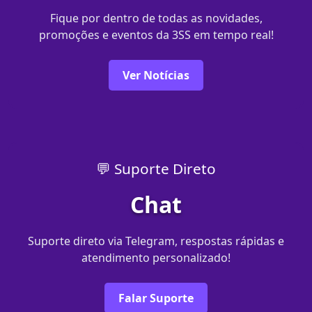
Fique por dentro de todas as novidades,
promoções e eventos da 3SS em tempo real!
Ver Notícias
💬 Suporte Direto
Chat
Suporte direto via Telegram, respostas rápidas e
atendimento personalizado!
Falar Suporte