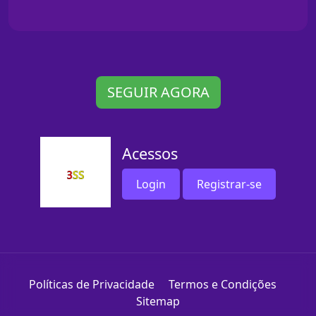
SEGUIR AGORA
Acessos
Login
Registrar-se
Políticas de Privacidade
Termos e Condições
Sitemap