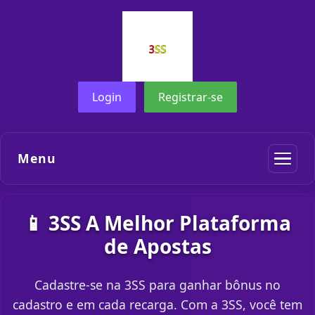
Login
Registrar-se
Menu
📱 3SS A Melhor Plataforma
de Apostas
Cadastre-se na 3SS para ganhar bônus no
cadastro e em cada recarga. Com a 3SS, você tem