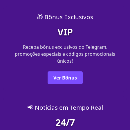
🎁 Bônus Exclusivos
VIP
Receba bônus exclusivos do Telegram,
promoções especiais e códigos promocionais
únicos!
Ver Bônus
📢 Notícias em Tempo Real
24/7