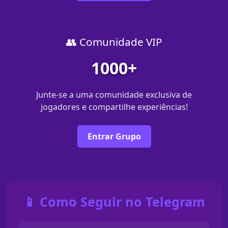
👥 Comunidade VIP
1000+
Junte-se a uma comunidade exclusiva de
jogadores e compartilhe experiências!
Entrar Grupo
📱 Como Seguir no Telegram