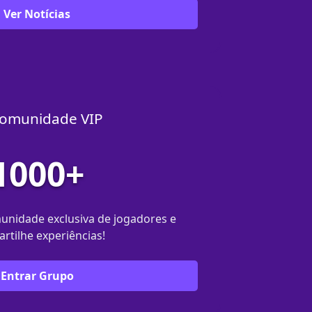
Ver Notícias
Comunidade VIP
1000+
unidade exclusiva de jogadores e
rtilhe experiências!
Entrar Grupo