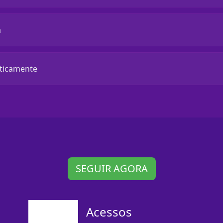
a
aticamente
SEGUIR AGORA
Acessos