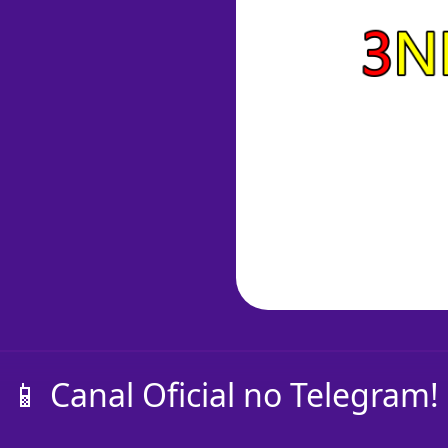
📱 Canal Oficial no Telegram!