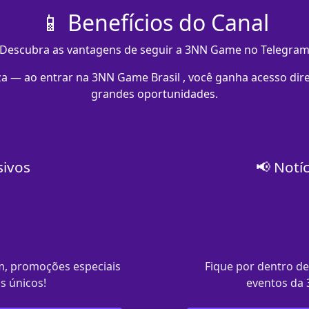
📱 Benefícios do Canal
Descubra as vantagens de seguir a 3NN Game no Telegra
a — ao entrar na 3NN Game Brasil , você ganha acesso dire
grandes oportunidades.
sivos
📢 Notí
m, promoções especiais
Fique por dentro d
s únicos!
eventos da