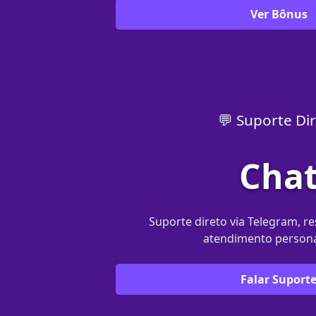
Ver Bônus
💬 Suporte Di
Cha
Suporte direto via Telegram, r
atendimento persona
Falar Suport