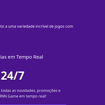
m
to a uma variedade incrível de jogos com
cias em Tempo Real
24/7
e todas as novidades, promoções e
 3NN Game em tempo real!