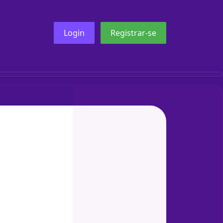
Login
Registrar-se