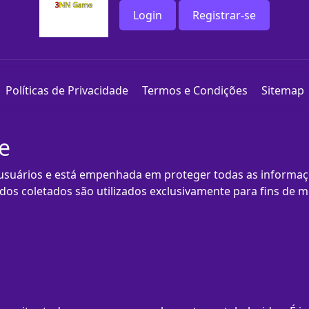
Login
Registrar-se
Políticas de Privacidade
Termos e Condições
Sitemap
de
 usuários e está empenhada em proteger todas as informaç
os coletados são utilizados exclusivamente para fins de m