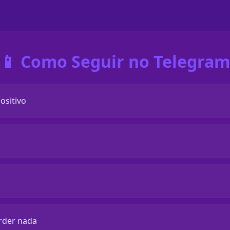
📱 Como Seguir no Telegram
ositivo
"
erder nada