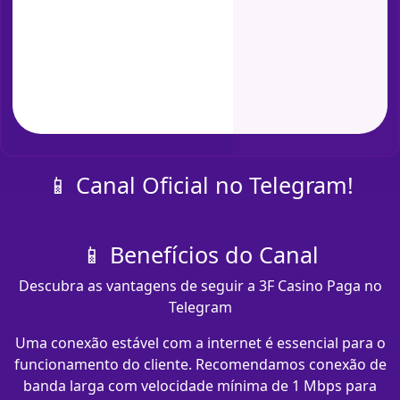
📱 Canal Oficial no Telegram!
📱 Benefícios do Canal
Descubra as vantagens de seguir a 3F Casino Paga no
Telegram
Uma conexão estável com a internet é essencial para o
funcionamento do cliente. Recomendamos conexão de
banda larga com velocidade mínima de 1 Mbps para